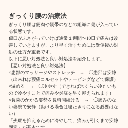
ぎっくり腰の治療法
ぎっくり腰は筋肉や靭帯のなどの組織に傷が入ってい
る状態です。
傷口がふさがっていけば通常１週間〜10日で痛みは改
善していきますが、より早く治すためには受傷後の対
処の仕方が重要です。
以下に悪い対処法と良い対処法を紹介します。
【悪い対処法と良い対処法】
×患部のマッサージやストレッチ → ◯患部は安静
（出来れば腰痛コルセットやテーピングなどで保護）
×温める → ◯冷やす（できれば氷くらい冷たいも
ので冷やすことで痛みや炎症を早く抑えられます）
×負荷のかかる姿勢を長時間続ける → ◯痛みのな
い姿勢で安静（動ける場合は寝たきりになる必要はな
い）
「炎症を抑えるために冷やして、痛みが引くまで安静
固定」が基本です。